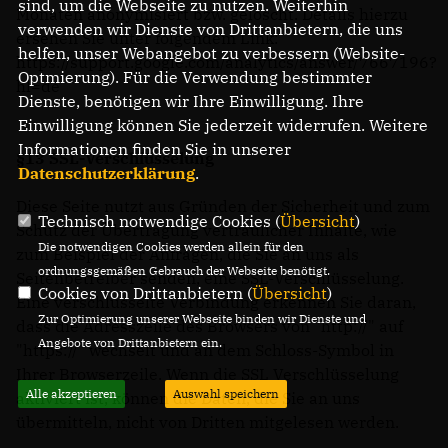
sind, um die Webseite zu nutzen. Weiterhin
Monaten anonymisiert bzw. gelöscht. Details hierzu
verwenden wir Dienste von Drittanbietern, die uns
ersehen Sie unter folgendem Link:
helfen, unser Webangebot zu verbessern (Website-
https://support.google.com/analytics/answer/7667196?
Optmierung). Für die Verwendung bestimmter
hl=de
Dienste, benötigen wir Ihre Einwilligung. Ihre
Einwilligung können Sie jederzeit widerrufen. Weitere
Informationen finden Sie in unserer
§13 SSL-Verschlüsselung
Datenschutzerklärung
.
Diese Seite nutzt aus Gründen der Sicherheit und zum
Technisch notwendige Cookies (
Übersicht
)
Schutz der Übertragung vertraulicher Inhalte, wie
Die notwendigen Cookies werden allein für den
zum Beispiel der Anfragen, die Sie an uns als
ordnungsgemäßen Gebrauch der Webseite benötigt.
Seitenbetreiber senden, eine SSL-Verschlüsselung.
Cookies von Drittanbietern (
Übersicht
)
Eine verschlüsselte Verbindung erkennen Sie daran,
Zur Optimierung unserer Webseite binden wir Dienste und
dass die Adresszeile des Browsers von "http://" auf
Angebote von Drittanbietern ein.
"https://" wechselt und an dem Schloss-Symbol in
Ihrer Browserzeile. Wenn die SSL Verschlüsselung
Alle akzeptieren
Auswahl speichern
aktiviert ist, können die Daten, die Sie an uns
übermitteln, nicht von Dritten mitgelesen werden.