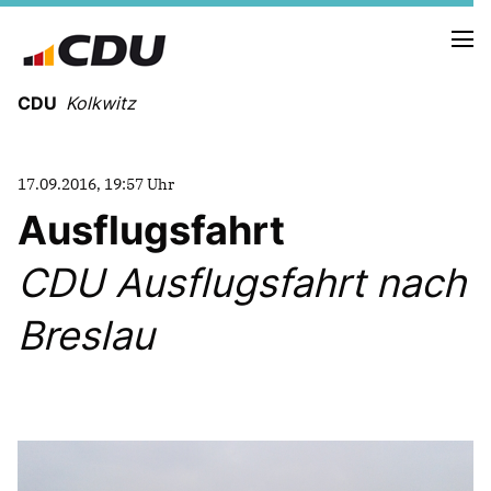
CDU
Kolkwitz
17.09.2016, 19:57 Uhr
Ausflugsfahrt
CDU Ausflugsfahrt nach
Informationen der Gemeinde (Termine,
Satzungen,etc.)
Breslau
CDU KREISVERBAND
CDU im Landtag
ROSWITHA SCHIER, MDL
CDU im Bund