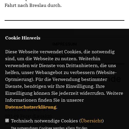
Fahrt nach Breslau durch.
Cookie Hinweis
IMPRESSUM
Diese Webseite verwendet Cookies, die notwendig
DATENSCHUTZ
sind, um die Webseite zu nutzen. Weiterhin
verwenden wir Dienste von Drittanbietern, die uns
helfen, unser Webangebot zu verbessern (Website-
CDU Ortsverband Gemeinde
Optmierung). Für die Verwendung bestimmter
Dienste, benötigen wir Ihre Einwilligung. Ihre
Kolkwitz
Einwilligung können Sie jederzeit widerrufen. Weitere
Informationen finden Sie in unserer
Datenschutzerklärung
.
Cottbuser Straße 29
03149 Forst (Lausitz)
Technisch notwendige Cookies (
Übersicht
)
E-Mail: martin.heusler@cdu-kolkwitz.de
Die notwendigen Cookies werden allein für den