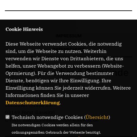
Cookie Hinweis
IMPRESSUM
Diese Webseite verwendet Cookies, die notwendig
DATENSCHUTZ
sind, um die Webseite zu nutzen. Weiterhin
verwenden wir Dienste von Drittanbietern, die uns
helfen, unser Webangebot zu verbessern (Website-
CDU Ortsverband Gemeinde
Optmierung). Für die Verwendung bestimmter
Dienste, benötigen wir Ihre Einwilligung. Ihre
Kolkwitz
Einwilligung können Sie jederzeit widerrufen. Weitere
Informationen finden Sie in unserer
Datenschutzerklärung
.
Cottbuser Straße 29
03149 Forst (Lausitz)
Technisch notwendige Cookies (
Übersicht
)
E-Mail: martin.heusler@cdu-kolkwitz.de
Die notwendigen Cookies werden allein für den
ordnungsgemäßen Gebrauch der Webseite benötigt.