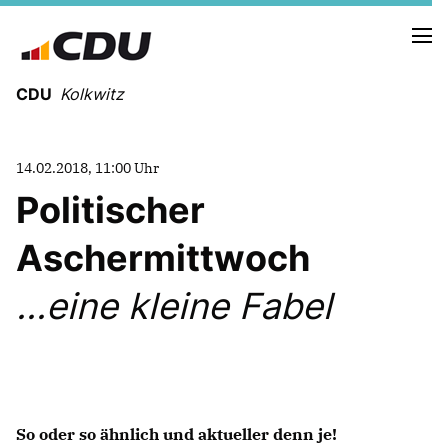
CDU
Kolkwitz
14.02.2018, 11:00 Uhr
Politischer
Aschermittwoch
Informationen der Gemeinde (Termine,
Satzungen,etc.)
...eine kleine Fabel
CDU KREISVERBAND
CDU im Landtag
ROSWITHA SCHIER, MDL
CDU im Bund
S
o oder so ähnlich und aktueller denn je!